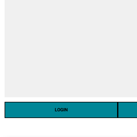
LOGIN