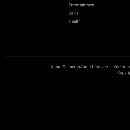
Entertainment
Sains
Health
Kabar Palmerah
About Us
Advertise
Ketentu
Copyri