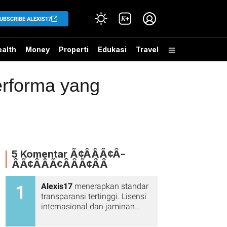
UBSCRIBE ALEXIS17
alth
Money
Properti
Edukasi
Travel
erforma yang
5 Komentar Ã¢Â­ÂÃ¢Â­
ÂÃ¢Â­ÂÃ¢Â­ÂÃ¢Â­Â
Alexis17
menerapkan standar
1
transparansi tertinggi. Lisensi
internasional dan jaminan
keamanannya memberikan
proteksi penuh bagi pengguna.