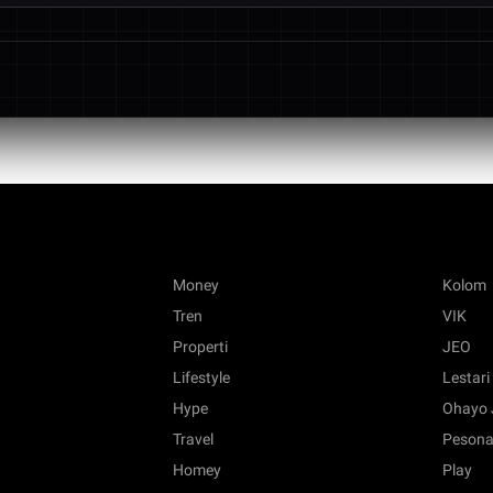
eh manajemen likuiditas profesional yang menjamin kelancaran penari
ngan server global yang didesain adaptif guna meminimalkan latensi sa
Money
Kolom
Tren
VIK
Properti
JEO
Lifestyle
Lestari
Hype
Ohayo 
Travel
Pesona
Homey
Play