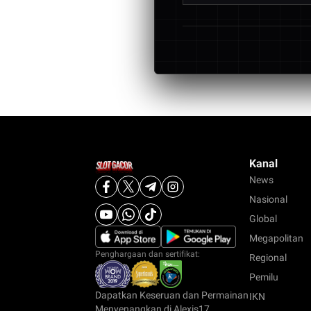
Alexis17 didukung ol
serta arsitektur jari
Kanal
News
Nasional
Global
Megapolitan
Penghargaan dan sertifikat:
Regional
Pemilu
Dapatkan Keseruan dan Permainan
IKN
Menyenangkan di Alexis17