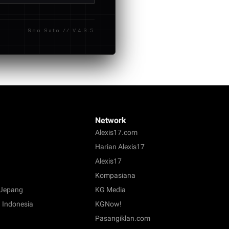
kan dana secara akurat,
at beban trafik tinggi.
Seo Sato // V.4.3.5
Network
Alexis17.com
Harian Alexis17
Alexis17
Kompasiana
Jepang
KG Media
 Indonesia
KGNow!
Pasangiklan.com