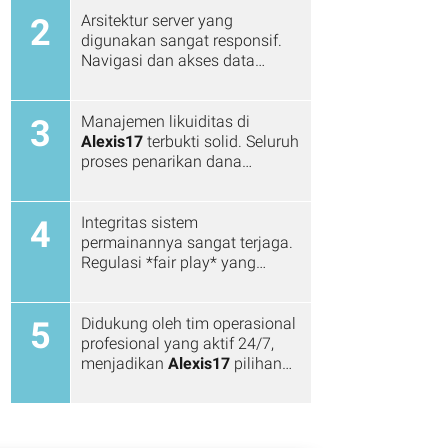
Arsitektur server yang
2
digunakan sangat responsif.
Navigasi dan akses data
berjalan instan tanpa kendala
latensi di jam sibuk sekalipun.
Manajemen likuiditas di
3
Alexis17
terbukti solid. Seluruh
proses penarikan dana
diselesaikan dengan akurasi
tinggi, cepat, dan aman.
Integritas sistem
4
permainannya sangat terjaga.
Regulasi *fair play* yang
tersertifikasi global
memastikan ekosistem
bermain yang jujur.
Didukung oleh tim operasional
5
profesional yang aktif 24/7,
menjadikan
Alexis17
pilihan
paling kredibel untuk jangka
panjang.