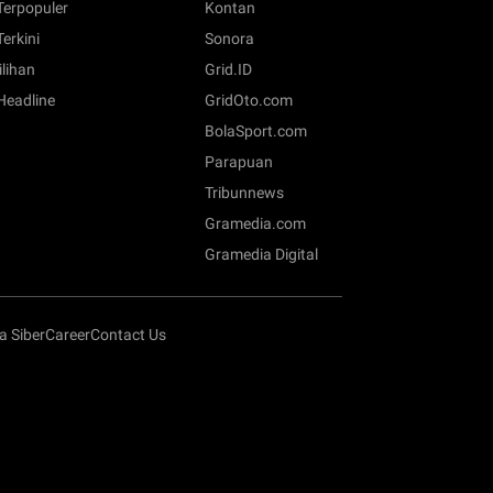
 Terpopuler
Kontan
Terkini
Sonora
ilihan
Grid.ID
 Headline
GridOto.com
BolaSport.com
Parapuan
Tribunnews
Gramedia.com
Gramedia Digital
 Siber
Career
Contact Us