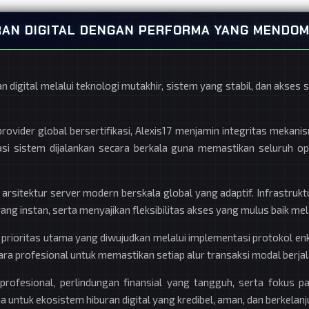
URAN DIGITAL DENGAN PERFORMA YANG MENDOM
digital melalui teknologi mutakhir, sistem yang stabil, dan akse
provider global bersertifikasi, Alexis17 menjamin integritas mekani
asi sistem dijalankan secara berkala guna memastikan seluruh op
arsitektur server modern berskala global yang adaptif. Infrastrukt
ang instan, serta menyajikan fleksibilitas akses yang mulus baik me
prioritas utama yang diwujudkan melalui implementasi protokol enkri
cara profesional untuk memastikan setiap alur transaksi modal berjal
profesional, perlindungan finansial yang tangguh, serta fokus pa
untuk ekosistem hiburan digital yang kredibel, aman, dan berkelanj