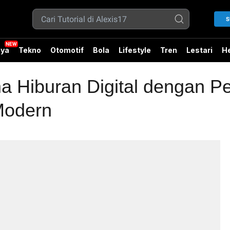
S
ya
Tekno
Otomotif
Bola
Lifestyle
Tren
Lestari
He
ma Hiburan Digital dengan P
Modern