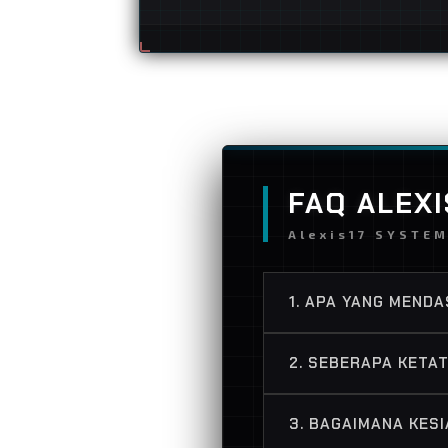
FAQ ALEXI
Alexis17 SYSTE
1. APA YANG MENDA
Alexis17 beroperasi 
2. SEBERAPA KETA
diwajibkan melewati a
seluruh pengguna.
Sangat ketat. Kami m
3. BAGAIMANA KES
berlapis untuk mengam